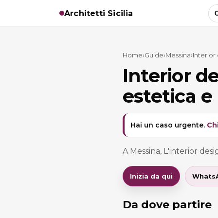
Architetti Sicilia
C
Home
›
Guide
›
Messina
›
Interior
Interior d
estetica e
Hai un caso urgente.
Ch
A Messina, L'interior des
Inizia da qui
Whats
Da dove partire