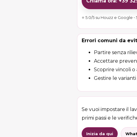
Chiama ora: +39 3
⭐ 5.0/5 su Houzz e Google • 5
Errori comuni da evi
Partire senza rilie
Accettare preventi
Scoprire vincoli o
Gestire le variant
Se vuoi impostare il la
primi passi e le verifiche
Inizia da qui
What