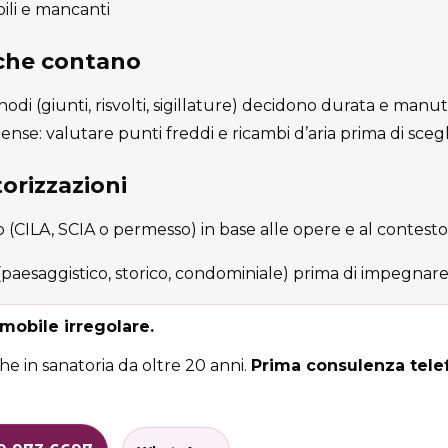
ili e mancanti
 che contano
i nodi (giunti, risvolti, sigillature) decidono durata e manu
nse: valutare punti freddi e ricambi d’aria prima di scegl
orizzazioni
to (CILA, SCIA o permesso) in base alle opere e al contesto
 (paesaggistico, storico, condominiale) prima di impegnare
mobile irregolare.
e in sanatoria da oltre 20 anni.
Prima consulenza telef