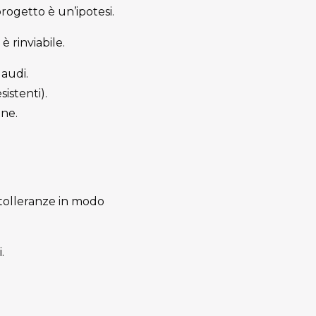
progetto è un’ipotesi.
è rinviabile.
laudi.
istenti).
one.
 tolleranze in modo
.