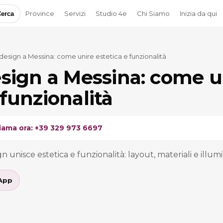
Province
Servizi
Studio 4e
Chi Siamo
Inizia da qui
erca
 design a Messina: come unire estetica e funzionalità
esign a Messina: come u
 funzionalità
iama ora: +39 329 973 6697
ign unisce estetica e funzionalità: layout, materiali e illu
App