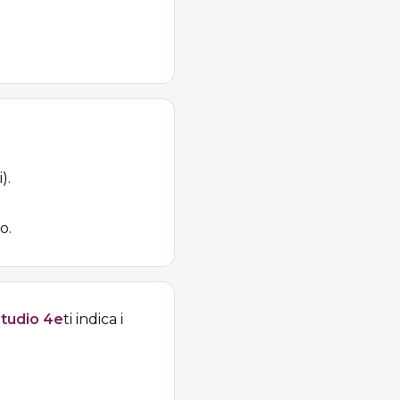
).
o.
tudio 4e
ti indica i