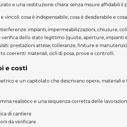
rato e una restituzione chiara: senza misure affidabili il 
à e vincoli: cosa è indispensabile, cosa è desiderabile e cosa 
terferenze: impianti, impermeabilizzazioni, chiusure, col
 verifica dello stato legittimo (quote, aperture, impianti es
isiti: prestazioni attese, tolleranze, finiture e manutenzi
 coerenti: materiali, cicli di posa, prove e controlli.
i e costi
rico e un capitolato che descrivano opere, materiali e
ma realistico e una sequenza corretta delle lavorazioni
ica di cantiere
ioni da verificare