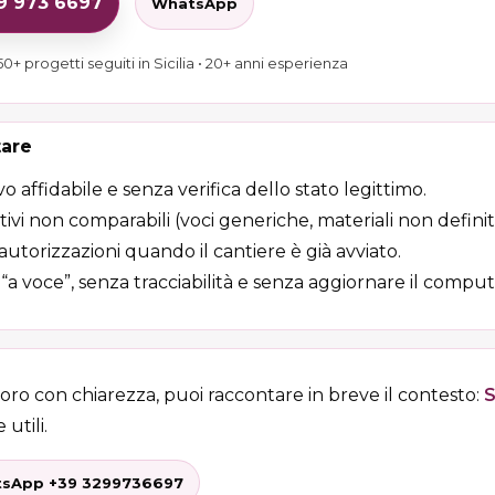
29 973 6697
WhatsApp
0+ progetti seguiti in Sicilia • 20+ anni esperienza
tare
vo affidabile e senza verifica dello stato legittimo.
vi non comparabili (voci generiche, materiali non definiti
 autorizzazioni quando il cantiere è già avviato.
i “a voce”, senza tracciabilità e senza aggiornare il comput
voro con chiarezza, puoi raccontare in breve il contesto:
S
 utili.
sApp +39 3299736697