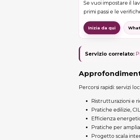
Se vuoi impostare il la
primi passi e le verifiche
Inizia da qui
What
Servizio correlato:
P
Approfondimenti
Percorsi rapidi: servizi lo
Ristrutturazioni e r
Pratiche edilizie, C
Efficienza energeti
Pratiche per ampli
Progetto scala inte