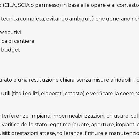
to (CILA, SCIA o permesso) in base alle opere e al contesto
tecnica completa, evitando ambiguità che generano richi
 esecutivi
ica di cantiere
 e budget
rato e una restituzione chiara: senza misure affidabili il 
li (titoli edilizi, elaborati, catasto) e verificare la coeren
terferenze: impianti, impermeabilizzazioni, chiusure, col
 verifica dello stato legittimo (quote, aperture, impianti es
isiti: prestazioni attese, tolleranze, finiture e manutenzi