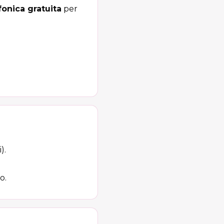
onica gratuita
per
).
o.