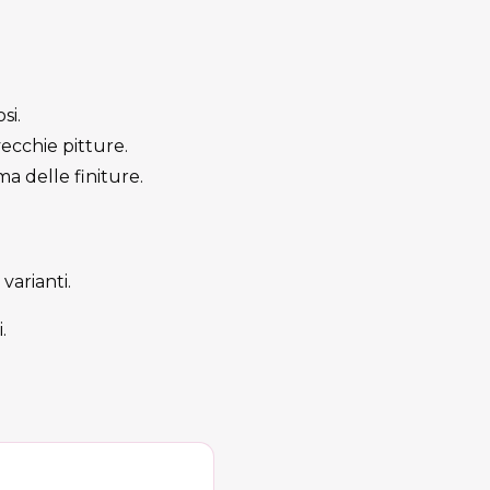
si.
vecchie pitture.
a delle finiture.
varianti.
.