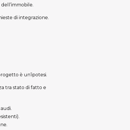
 dell’immobile.
este di integrazione.
progetto è un’ipotesi.
za tra stato di fatto e
laudi.
istenti).
one.