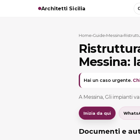
Architetti Sicilia
C
Home
›
Guide
›
Messina
›
Ristrutt
Ristruttu
Messina: l
Hai un caso urgente.
Ch
A Messina, Gli impianti v
Inizia da qui
Whats
Documenti e aut