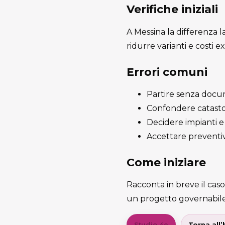
Verifiche iniziali
A Messina la differenza la
ridurre varianti e costi ex
Errori comuni
Partire senza docum
Confondere catasto e
Decidere impianti e 
Accettare preventiv
Come iniziare
Racconta in breve il caso
un progetto governabile
Studio 4e
Torna all