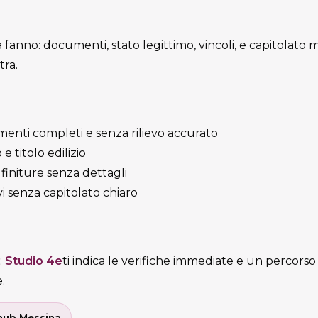
 fanno: documenti, stato legittimo, vincoli, e capitolato mi
tra.
enti completi e senza rilievo accurato
 titolo edilizio
finiture senza dettagli
i senza capitolato chiaro
:
Studio 4e
ti indica le verifiche immediate e un percorso
.
’hub Messina