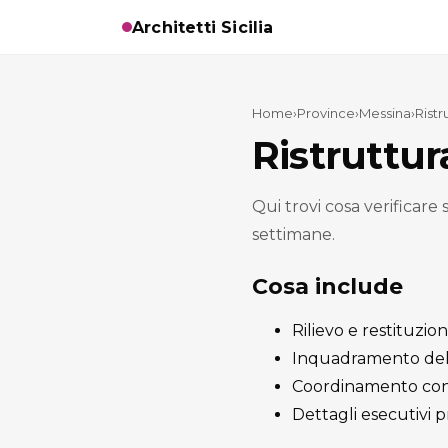
Architetti Sicilia
Home
›
Province
›
Messina
›
Ristr
Ristruttur
Qui trovi cosa verificare
settimane.
Cosa include
Rilievo e restituzion
Inquadramento del t
Coordinamento con
Dettagli esecutivi pr