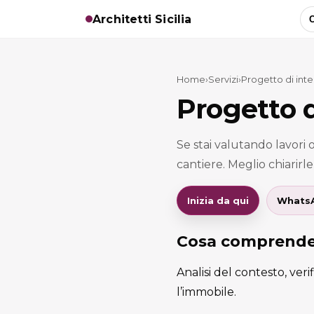
Architetti Sicilia
C
Home
›
Servizi
›
Progetto di inter
Progetto d
Se stai valutando lavori 
cantiere. Meglio chiarirl
Inizia da qui
Whats
Cosa comprend
Analisi del contesto, veri
l’immobile.