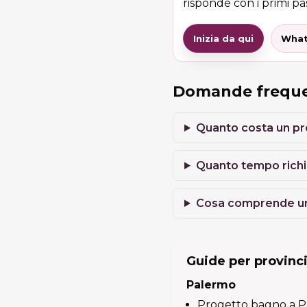
risponde con i primi pas
Inizia da qui
What
Domande freque
Quanto costa un prog
Quanto tempo richi
Cosa comprende un
Guide per provinc
Palermo
Progetto bagno a 