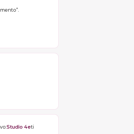
timento”.
vo:
Studio 4e
ti