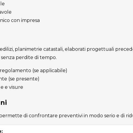
le
tavole
nico con impresa
 edilizi, planimetrie catastali, elaborati progettuali preced
e senza perdite di tempo.
 regolamento (se applicabile)
ente (se presente)
e e visure
ni
ermette di confrontare preventivi in modo serio e di ridur
: