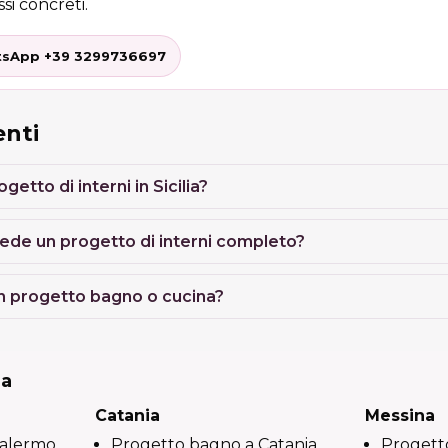
si concreti.
sApp +39 3299736697
nti
etto di interni in Sicilia?
ede un progetto di interni completo?
 progetto bagno o cucina?
ia
Catania
Messina
Palermo
Progetto bagno a Catania
Progett