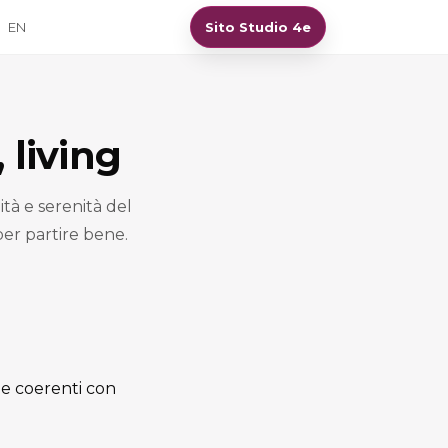
EN
Sito Studio 4e
 living
ità e serenità del
per partire bene.
che coerenti con