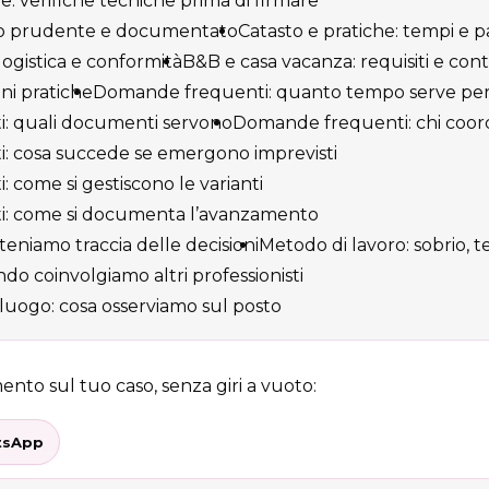
e: verifiche tecniche prima di firmare
cio prudente e documentato
Catasto e pratiche: tempi e pa
logistica e conformità
B&B e casa vacanza: requisiti e cont
oni pratiche
Domande frequenti: quanto tempo serve per 
: quali documenti servono
Domande frequenti: chi coord
 cosa succede se emergono imprevisti
come si gestiscono le varianti
: come si documenta l’avanzamento
eniamo traccia delle decisioni
Metodo di lavoro: sobrio, te
do coinvolgiamo altri professionisti
alluogo: cosa osserviamo sul posto
nto sul tuo caso, senza giri a vuoto:
tsApp