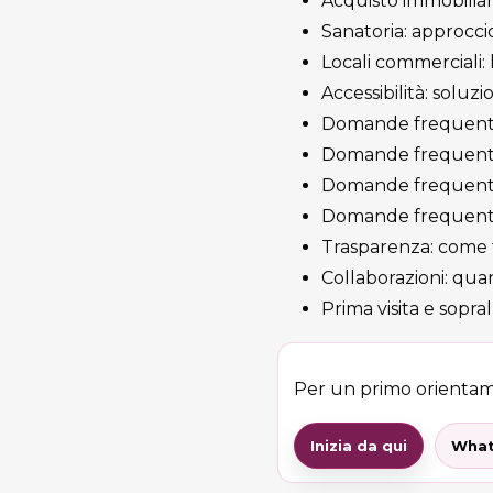
Acquisto immobiliar
Sanatoria: approc
Locali commerciali: 
Accessibilità: soluzi
Domande frequenti
Domande frequenti:
Domande frequenti: 
Domande frequenti
Trasparenza: come t
Collaborazioni: quan
Prima visita e sopr
Per un primo orientame
Inizia da qui
Wha