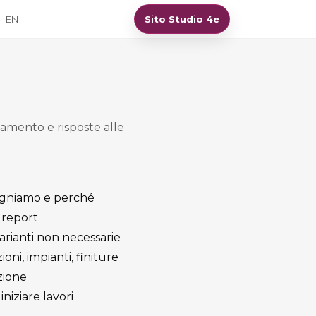
EN
Sito Studio 4e
namento e risposte alle
gniamo e perché
e report
rianti non necessarie
oni, impianti, finiture
zione
niziare lavori