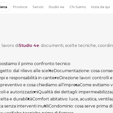
Province
Servizi
Studio 4e
Chi Siamo
Inizia da qui
erca
 lavoro di
Studio 4e
: documenti, scelte tecniche, coordi
ostiamo il primo confronto tecnico
tto: dal rilievo alle scelte
Documentazione: cosa conse
 e responsabilità in cantiere
Direzione lavori: controlli 
reventivo e cosa chiediamo all’impresa
Come evitiamo va
li e autorizzazioni
Qualità dei dettagli: impermeabilizzazi
scelta e durabilità
Comfort abitativo: luce, acustica, ventila
a senza interventi inutili
Condominio: cosa serve prima di i