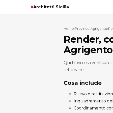
Architetti Sicilia
Home
›
Province
›
Agrigento
›
Re
Render, c
Agrigento
Qui trovi cosa verificare
settimane.
Cosa include
Rilievo e restituzion
Inquadramento del t
Coordinamento con