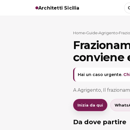
Architetti Sicilia
C
Home
›
Guide
›
Agrigento
›
Frazi
Frazionam
conviene e
Hai un caso urgente.
Ch
A Agrigento, Il fraziona
Inizia da qui
Whats
Da dove partire