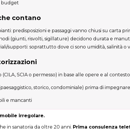
 e budget
 che contano
nti: predisposizioni e passaggi vanno chiusi su carta prim
i nodi (giunti, risvolti, sigillature) decidono durata e manu
ali/supporti: soprattutto dove ci sono umidità, salinità o 
orizzazioni
to (CILA, SCIA o permesso) in base alle opere e al contesto
 (paesaggistico, storico, condominiale) prima di impegnare
ili e mancanti
mobile irregolare.
e in sanatoria da oltre 20 anni.
Prima consulenza telef