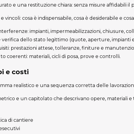
rato e una restituzione chiara: senza misure affidabili il 
à e vincoli: cosa è indispensabile, cosa è desiderabile e cosa 
terferenze: impianti, impermeabilizzazioni, chiusure, col
 verifica dello stato legittimo (quote, aperture, impianti es
isiti: prestazioni attese, tolleranze, finiture e manutenzi
 coerenti: materiali, cicli di posa, prove e controlli.
i e costi
ma realistico e una sequenza corretta delle lavorazioni
rico e un capitolato che descrivano opere, materiali e
ica di cantiere
 esecutivi