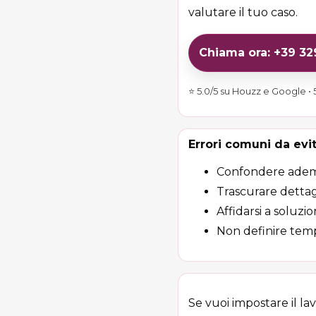
valutare il tuo caso.
Chiama ora: +39 3
⭐ 5.0/5 su Houzz e Google • 5
Errori comuni da evi
Confondere adempim
Trascurare dettag
Affidarsi a soluzi
Non definire temp
Se vuoi impostare il la