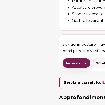
Partire senza rilie
Accettare preventi
Scoprire vincoli o
Gestire le variant
Se vuoi impostare il la
primi passi e le verifiche
Inizia da qui
What
Servizio correlato:
S
Approfondimenti