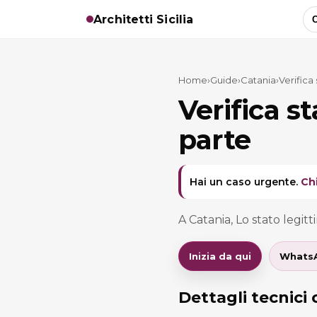
Architetti Sicilia
C
Home
›
Guide
›
Catania
›
Verifica
Verifica s
parte
Hai un caso urgente.
Ch
A Catania, Lo stato legitti
Inizia da qui
Whats
Dettagli tecnici