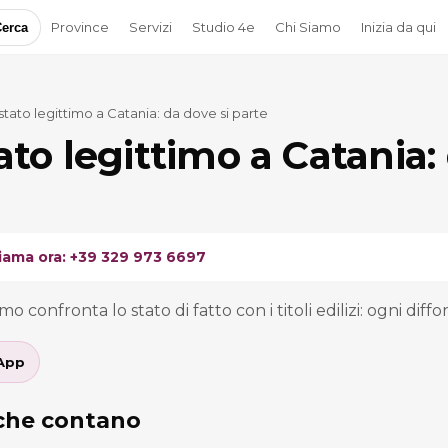
Province
Servizi
Studio 4e
Chi Siamo
Inizia da qui
erca
 stato legittimo a Catania: da dove si parte
tato legittimo a Catania:
iama ora: +39 329 973 6697
mo confronta lo stato di fatto con i titoli edilizi: ogni diff
App
 che contano