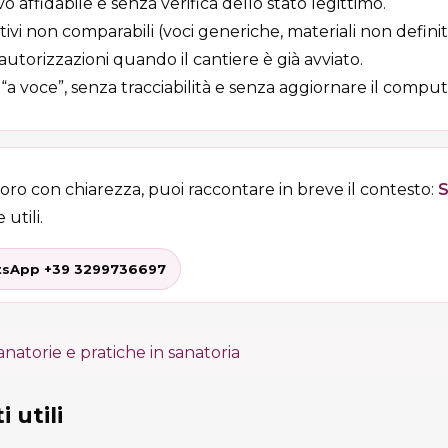
vo affidabile e senza verifica dello stato legittimo.
vi non comparabili (voci generiche, materiali non definiti
 autorizzazioni quando il cantiere è già avviato.
i “a voce”, senza tracciabilità e senza aggiornare il comput
voro con chiarezza, puoi raccontare in breve il contesto:
S
 utili.
sApp +39 3299736697
anatorie e pratiche in sanatoria
 utili