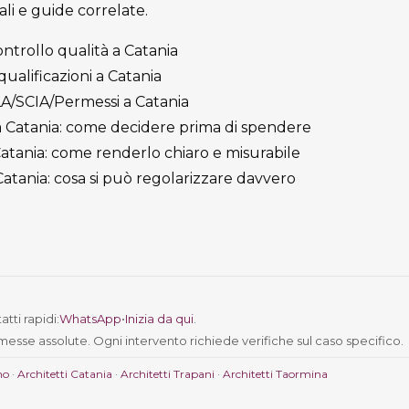
cali e guide correlate.
ontrollo qualità a Catania
qualificazioni a Catania
ILA/SCIA/Permessi a Catania
à a Catania: come decidere prima di spendere
 Catania: come renderlo chiaro e misurabile
 Catania: cosa si può regolarizzare davvero
tti rapidi:
WhatsApp
•
Inizia da qui
.
messe assolute. Ogni intervento richiede verifiche sul caso specifico.
mo
·
Architetti Catania
·
Architetti Trapani
·
Architetti Taormina