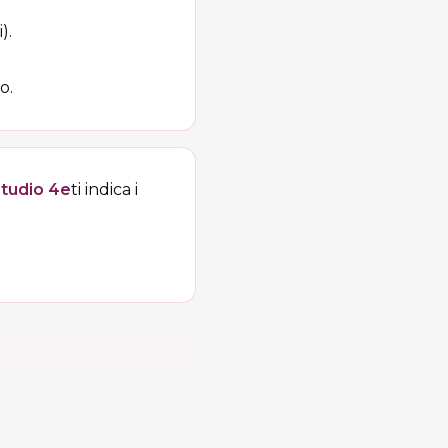
).
o.
tudio 4e
ti indica i