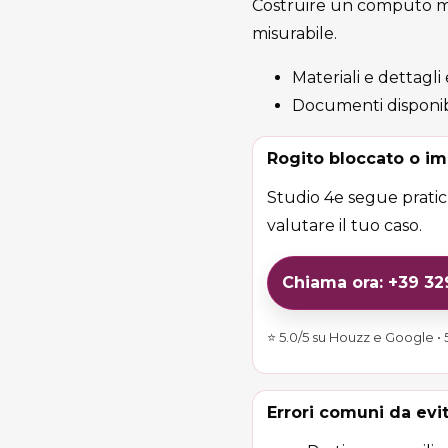
Costruire un computo met
misurabile.
Materiali e dettagli
Documenti disponib
Rogito bloccato o im
Studio 4e segue pratich
valutare il tuo caso.
Chiama ora: +39 3
⭐ 5.0/5 su Houzz e Google • 5
Errori comuni da evi