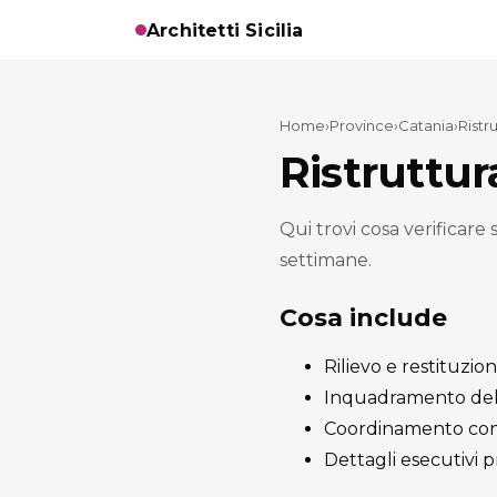
Architetti Sicilia
Home
›
Province
›
Catania
›
Ristr
Ristruttur
Qui trovi cosa verificare
settimane.
Cosa include
Rilievo e restituzion
Inquadramento del t
Coordinamento con
Dettagli esecutivi pr