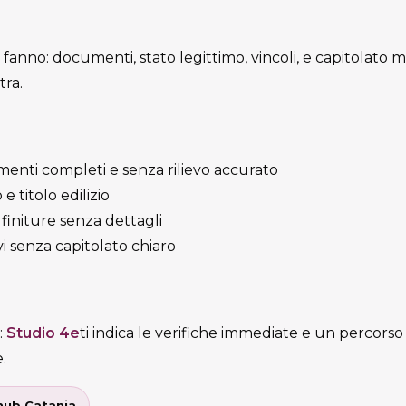
 fanno: documenti, stato legittimo, vincoli, e capitolato mi
tra.
enti completi e senza rilievo accurato
 titolo edilizio
finiture senza dettagli
i senza capitolato chiaro
:
Studio 4e
ti indica le verifiche immediate e un percorso
.
’hub Catania