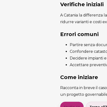
Verifiche iniziali
A Catania la differenza la
ridurre varianti e costi ex
Errori comuni
Partire senza docum
Confondere catasto e
Decidere impianti e 
Accettare preventiv
Come iniziare
Racconta in breve il caso
un progetto governabile
Studio 4e
Torna all