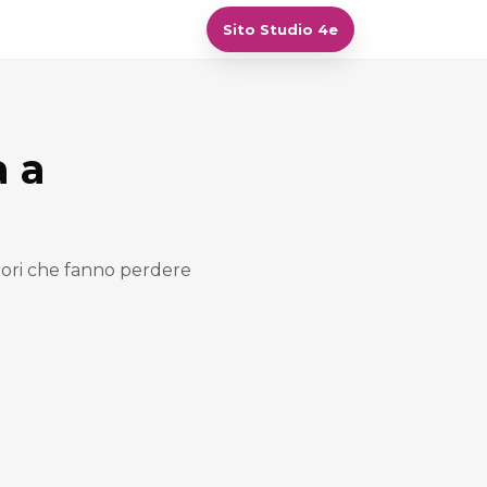
Sito Studio 4e
à a
rrori che fanno perdere