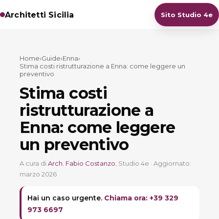
Architetti Sicilia
Sito Studio 4e
Home
›
Guide
›
Enna
›
Stima costi ristrutturazione a Enna: come leggere un
preventivo
Stima costi
ristrutturazione a
Enna: come leggere
un preventivo
A cura di
Arch. Fabio Costanzo
, Studio 4e · Aggiornato:
marzo 2026
Hai un caso urgente.
Chiama ora: +39 329
973 6697