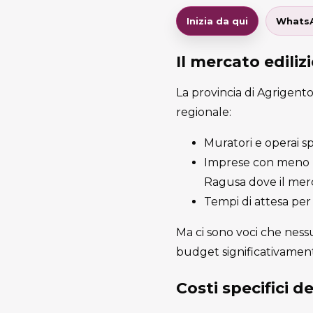
Inizia da qui
Whats
Il mercato edili
La provincia di Agrigento
regionale:
Muratori e operai spe
Imprese con meno pr
Ragusa dove il merc
Tempi di attesa per 
Ma ci sono voci che nes
budget significativamen
Costi specifici d