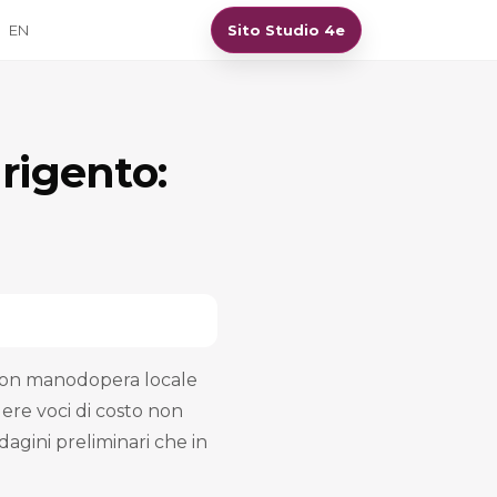
EN
Sito Studio 4e
rigento:
, con manodopera locale
re voci di costo non
ndagini preliminari che in