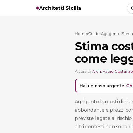
Architetti Sicilia
C
Home
›
Guide
›
Agrigento
›
Stima
Stima cost
come legg
A cura di
Arch. Fabio Costanzo
Hai un caso urgente.
Ch
Agrigento ha costi di ris
abbondante e prezzi con
previste legate al rischio
altri contesti non sono ri