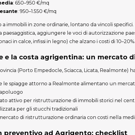
media
: 650–950 €/mq
pesante
: 950–1.550 €/mq
no a immobili in zone ordinarie, lontano da vincoli specifici
paesaggistica, aggiungere le voci di autorizzazione paes
onaci in calce, infissi in legno) che alzano i costi di 10–20%
 e la costa agrigentina: un mercato d
 provincia (Porto Empedocle, Sciacca, Licata, Realmonte) h
i e le spiagge attorno a Realmonte alimentano un mercat
 capoluogo
o attivo per ristrutturazione di immobili storici nel centr
zzata per gli stucchi tradizionali
rcato di ristrutturazione ordinaria con costi nella medi
 preventivo ad Agrigento: checklist