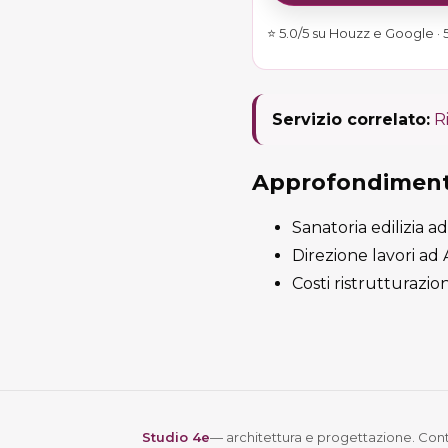
⭐ 5.0/5 su Houzz e Google · 5
Servizio correlato:
R
Approfondimenti
Sanatoria edilizia a
Direzione lavori ad
Costi ristrutturazio
Studio 4e
— architettura e progettazione. Conta