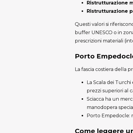
Ristrutturazione 
Ristrutturazione 
Questi valori si riferisco
buffer UNESCO o in zona 
prescrizioni materiali (int
Porto Empedocle
La fascia costiera della
La Scala dei Turch
prezzi superiori al
Sciacca ha un mercat
manodopera speciali
Porto Empedocle: me
Come leggere un