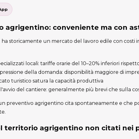
App
zio agrigentino: conveniente ma con as
 ha storicamente un mercato del lavoro edile con costi in
cializzati locali: tariffe orarie del 10–20% inferiori rispe
essione della domanda: disponibilità maggiore di impres
ato turistico satura la capacità produttiva
l'avvio del cantiere: generalmente più brevi che sulla co
sun preventivo agrigentino cita spontaneamente e che po
te.
el territorio agrigentino non citati nei 