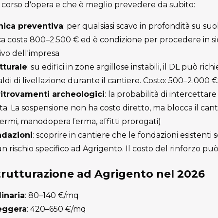
 corso d'opera e che è meglio prevedere da subito:
nica preventiva
: per qualsiasi scavo in profondità su suo
ca costa 800–2.500 € ed è condizione per procedere in s
ivo dell'impresa
tturale
: su edifici in zone argillose instabili, il DL può rich
aldi di livellazione durante il cantiere. Costo: 500–2.000 €
itrovamenti archeologici
: la probabilità di intercettar
a. La sospensione non ha costo diretto, ma blocca il cant
fermi, manodopera ferma, affitti prorogati)
dazioni
: scoprire in cantiere che le fondazioni esistenti
n rischio specifico ad Agrigento. Il costo del rinforzo può
strutturazione ad Agrigento nel 2026
inaria
: 80–140 €/mq
leggera
: 420–650 €/mq