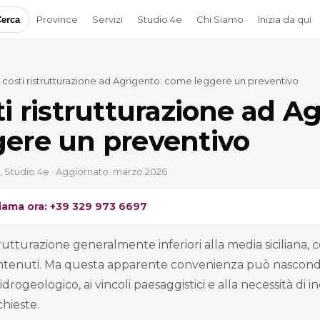
Province
Servizi
Studio 4e
Chi Siamo
Inizia da qui
erca
 costi ristrutturazione ad Agrigento: come leggere un preventivo
i ristrutturazione ad Ag
ere un preventivo
, Studio 4e · Aggiornato: marzo 2026
iama ora: +39 329 973 6697
trutturazione generalmente inferiori alla media siciliana
tenuti. Ma questa apparente convenienza può nasconde
 idrogeologico, ai vincoli paesaggistici e alla necessità di i
chieste.