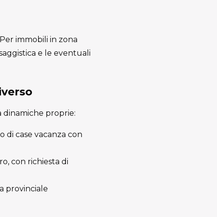
. Per immobili in zona
aggistica e le eventuali
.
iverso
a dinamiche proprie:
o di case vacanza con
o, con richiesta di
a provinciale