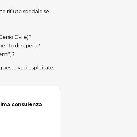
te rifiuto speciale se
Genio Civile)?
mento di reperti?
erni")?
ueste voci esplicitate.
rima consulenza