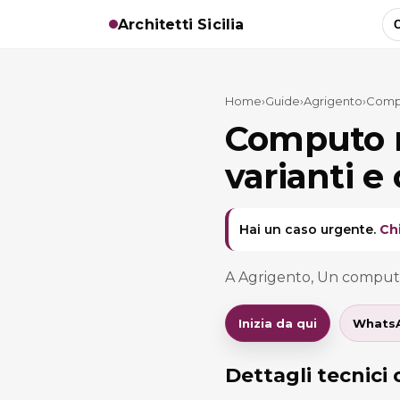
Architetti Sicilia
C
Home
›
Guide
›
Agrigento
›
Compu
Computo m
varianti e
Hai un caso urgente.
Ch
A Agrigento, Un computo 
Inizia da qui
Whats
Dettagli tecnici