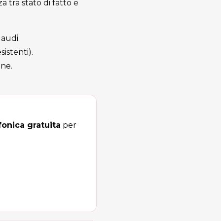
za tra stato di fatto e
laudi.
istenti).
one.
onica gratuita
per