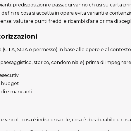
nti: predisposizioni e passaggi vanno chiusi su carta prim
definire cosa si accetta in opera evita varianti e contenzio
nse: valutare punti freddi e ricambi d’aria prima di scegl
orizzazioni
to (CILA, SCIA o permesso) in base alle opere e al contesto
 (paesaggistico, storico, condominiale) prima di impegnare
 esecutivi
 e budget
ili e mancanti
à e vincoli: cosa è indispensabile, cosa è desiderabile e cosa 