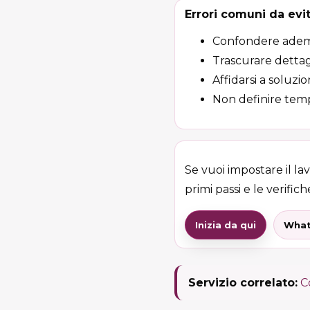
Errori comuni da evi
Confondere adempim
Trascurare dettag
Affidarsi a soluzi
Non definire temp
Se vuoi impostare il la
primi passi e le verifiche
Inizia da qui
What
Servizio correlato:
C