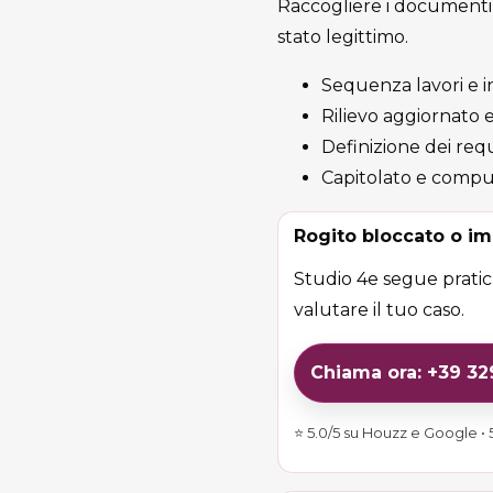
Raccogliere i documenti uti
stato legittimo.
Sequenza lavori e in
Rilievo aggiornato e
Definizione dei requ
Capitolato e computo
Rogito bloccato o im
Studio 4e segue pratich
valutare il tuo caso.
Chiama ora: +39 3
⭐ 5.0/5 su Houzz e Google • 5