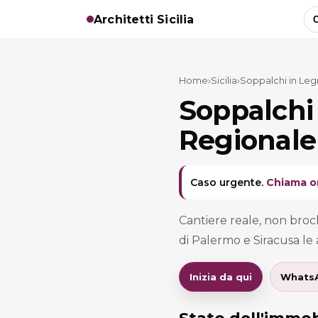
Architetti Sicilia
C
Home
›
Sicilia
›
Soppalchi in Leg
Soppalchi
Regionale
Caso urgente.
Chiama o
Cantiere reale, non broch
di Palermo e Siracusa le a
Inizia da qui
Whats