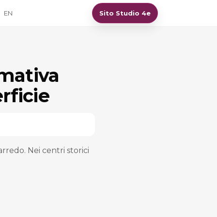
EN
Sito Studio 4e
rmativa
rficie
redo. Nei centri storici