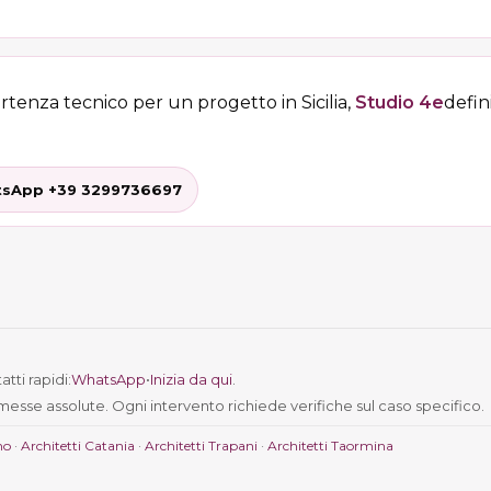
rtenza tecnico per un progetto in Sicilia,
Studio 4e
defini
sApp +39 3299736697
tti rapidi:
WhatsApp
•
Inizia da qui
.
messe assolute. Ogni intervento richiede verifiche sul caso specifico.
mo
·
Architetti Catania
·
Architetti Trapani
·
Architetti Taormina