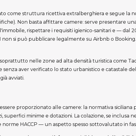
ficato come struttura ricettiva extralberghiera e segue la 
fiche). Non basta affittare camere: serve presentare u
ll'immobile, rispettare i requisiti igienico-sanitari e — dal 
 non si può pubblicare legalmente su Airbnb o Booking.
, soprattutto nelle zone ad alta densità turistica come T
e senza aver verificato lo stato urbanistico e catastale del
già avviati.
ssere proporzionato alle camere: la normativa siciliana p
, superfici minime e dotazioni. La colazione, se inclusa nel
elle norme HACCP — un aspetto spesso sottovalutato in fas