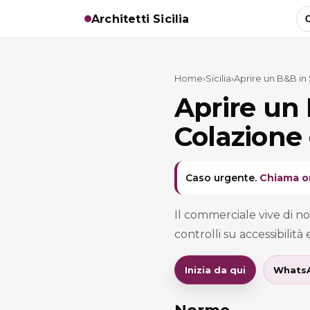
Architetti Sicilia
C
Home
›
Sicilia
›
Aprire un B&B in 
Aprire un 
Colazione 
Caso urgente.
Chiama o
Il commerciale vive di no
controlli su accessibilità
Inizia da qui
Whats