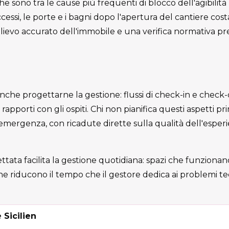
he sono tra le cause più frequenti di blocco dell'agibilità
ccessi, le porte e i bagni dopo l'apertura del cantiere cos
Un rilievo accurato dell'immobile e una verifica normativa p
nche progettarne la gestione: flussi di check-in e check-
apporti con gli ospiti. Chi non pianifica questi aspetti pr
n emergenza, con ricadute dirette sulla qualità dell'esper
ata facilita la gestione quotidiana: spazi che funzionano,
 riducono il tempo che il gestore dedica ai problemi tec
 Sicilien