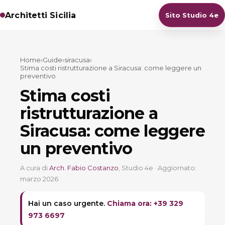
Architetti Sicilia
Sito Studio 4e
Home
›
Guide
›
siracusa
›
Stima costi ristrutturazione a Siracusa: come leggere un
preventivo
Stima costi
ristrutturazione a
Siracusa: come leggere
un preventivo
A cura di
Arch. Fabio Costanzo
, Studio 4e · Aggiornato:
marzo 2026
Hai un caso urgente.
Chiama ora: +39 329
973 6697