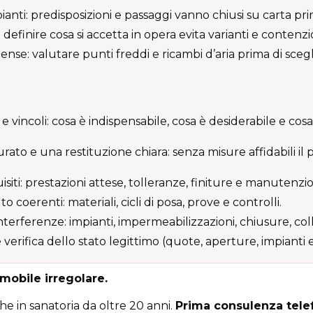
nti: predisposizioni e passaggi vanno chiusi su carta prim
definire cosa si accetta in opera evita varianti e contenzio
nse: valutare punti freddi e ricambi d’aria prima di scegl
à e vincoli: cosa è indispensabile, cosa è desiderabile e cosa 
rato e una restituzione chiara: senza misure affidabili il 
isiti: prestazioni attese, tolleranze, finiture e manutenzi
 coerenti: materiali, cicli di posa, prove e controlli.
terferenze: impianti, impermeabilizzazioni, chiusure, col
 verifica dello stato legittimo (quote, aperture, impianti es
mobile irregolare.
e in sanatoria da oltre 20 anni.
Prima consulenza telef