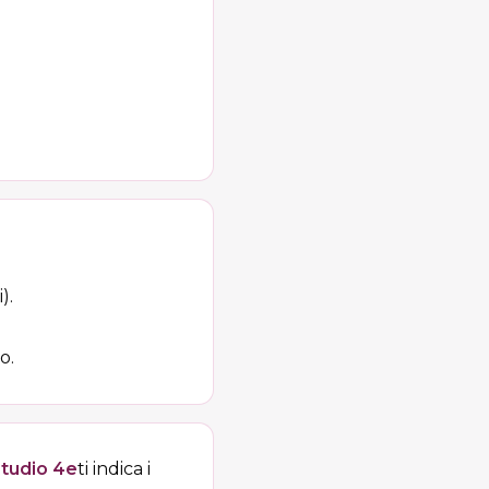
).
o.
tudio 4e
ti indica i