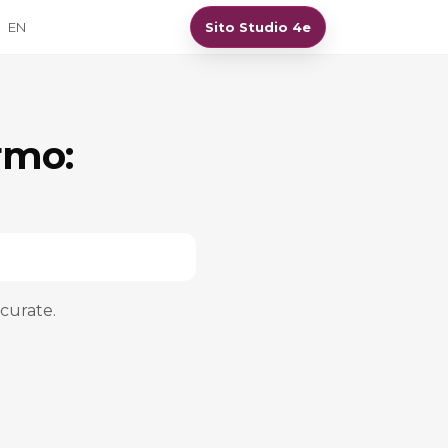
EN
Sito Studio 4e
rmo:
ccurate.