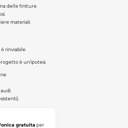
a delle finiture.
si.
iere materiali.
è rinviabile.
progetto è un’ipotesi.
one.
laudi.
istenti).
onica gratuita
per