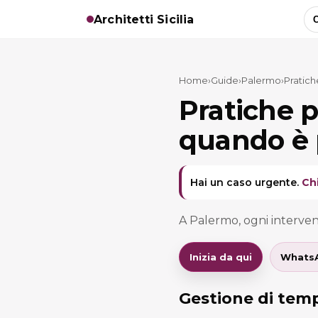
Architetti Sicilia
C
Home
›
Guide
›
Palermo
›
Pratich
Pratiche 
quando è 
Hai un caso urgente.
Ch
A Palermo, ogni intervent
Inizia da qui
Whats
Gestione di temp