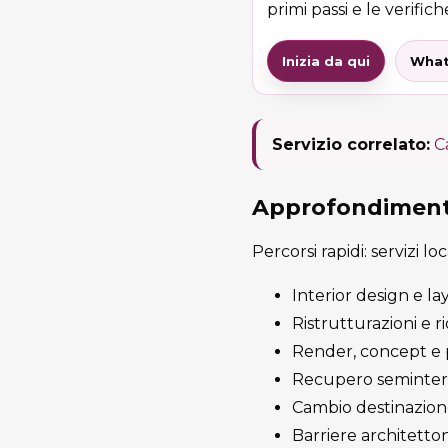
primi passi e le verifiche
Inizia da qui
What
Servizio correlato:
C
Approfondimenti
Percorsi rapidi: servizi lo
Interior design e l
Ristrutturazioni e r
Render, concept e 
Recupero seminterra
Cambio destinazione 
Barriere architetton