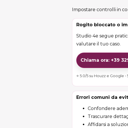
Impostare controlli in co
Rogito bloccato o im
Studio 4e segue pratich
valutare il tuo caso.
Chiama ora: +39 3
⭐ 5.0/5 su Houzz e Google • 5
Errori comuni da evi
Confondere adempim
Trascurare dettag
Affidarsi a soluzi