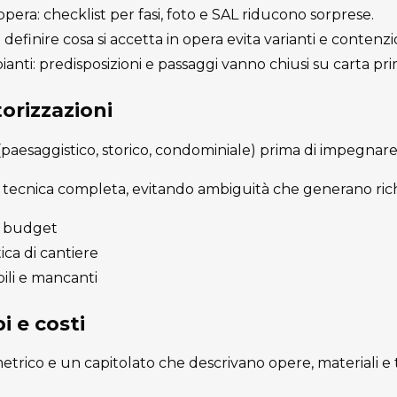
’opera: checklist per fasi, foto e SAL riducono sorprese.
definire cosa si accetta in opera evita varianti e contenzio
nti: predisposizioni e passaggi vanno chiusi su carta prim
orizzazioni
 (paesaggistico, storico, condominiale) prima di impegnare
tecnica completa, evitando ambiguità che generano richi
 e budget
ica di cantiere
ili e mancanti
i e costi
rico e un capitolato che descrivano opere, materiali e