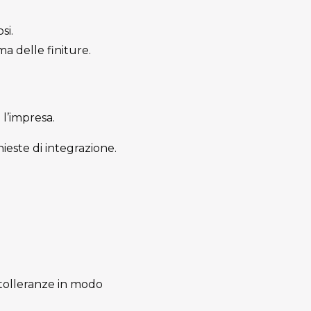
si.
a delle finiture.
 l’impresa.
este di integrazione.
 tolleranze in modo