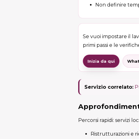
Non definire temp
Se vuoi impostare il la
primi passi e le verifiche
Inizia da qui
What
Servizio correlato:
P
Approfondimenti
Percorsi rapidi: servizi lo
Ristrutturazioni e r