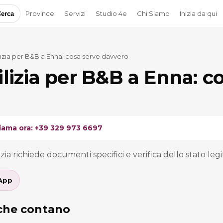
Province
Servizi
Studio 4e
Chi Siamo
Inizia da qui
erca
lizia per B&B a Enna: cosa serve davvero
ilizia per B&B a Enna: c
iama ora: +39 329 973 6697
zia richiede documenti specifici e verifica dello stato legi
App
 che contano