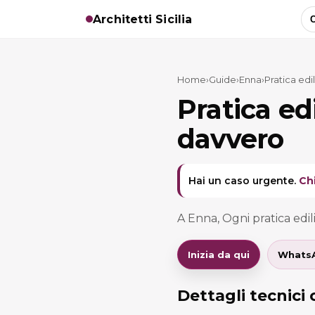
Architetti Sicilia
C
Home
›
Guide
›
Enna
›
Pratica edi
Pratica ed
davvero
Hai un caso urgente.
Ch
A Enna, Ogni pratica edili
Inizia da qui
Whats
Dettagli tecnici