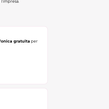
 l’impresa.
onica gratuita
per