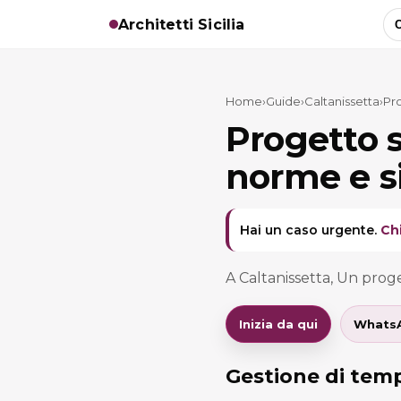
Architetti Sicilia
C
Home
›
Guide
›
Caltanissetta
›
Pro
Progetto s
norme e s
Hai un caso urgente.
Ch
A Caltanissetta, Un prog
Inizia da qui
Whats
Gestione di temp