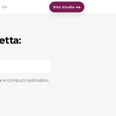
EN
Sito Studio 4e
etta:
he e computo estimativo.