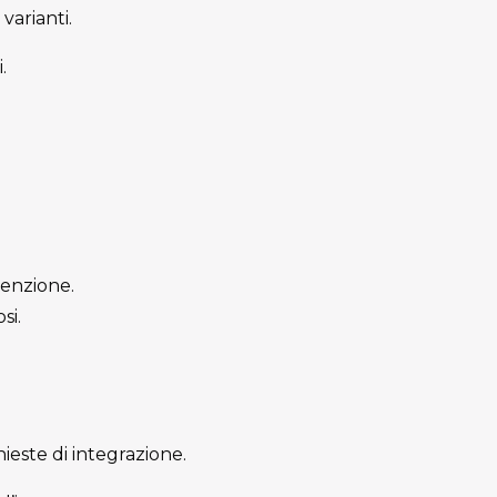
varianti.
.
tenzione.
si.
este di integrazione.