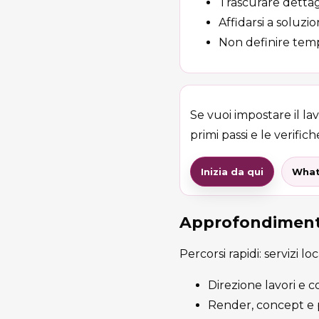
Trascurare dettag
Affidarsi a soluzi
Non definire temp
Se vuoi impostare il la
primi passi e le verifiche
Inizia da qui
What
Approfondimenti
Percorsi rapidi: servizi lo
Direzione lavori e c
Render, concept e p