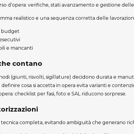
rso d’opera: verifiche, stati avanzamento e gestione delle 
ma realistico e una sequenza corretta delle lavorazioni
 e budget
 esecutivi
ili e mancanti
 che contano
i nodi (giunti, risvolti, sigillature) decidono durata e manu
definire cosa si accetta in opera evita varianti e contenzio
’opera: checklist per fasi, foto e SAL riducono sorprese.
orizzazioni
tecnica completa, evitando ambiguità che generano richi