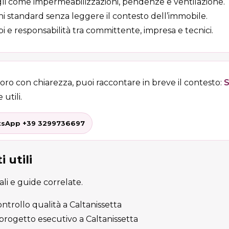
li come impermeabilizzazioni, pendenze e ventilazione.
oni standard senza leggere il contesto dell’immobile.
i e responsabilità tra committente, impresa e tecnici.
voro con chiarezza, puoi raccontare in breve il contesto:
S
 utili.
sApp +39 3299736697
 utili
cali e guide correlate.
ontrollo qualità a Caltanissetta
rogetto esecutivo a Caltanissetta