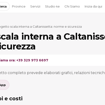
Province
Servizi
Studio 4e
Chi Siamo
Inizia da qui
erca
getto scala interna a Caltanissetta: norme e sicurezza
cala interna a Caltaniss
icurezza
iama ora: +39 329 973 6697
etto completo prevede elaborati grafici, relazioni tecnic
App
i e costi