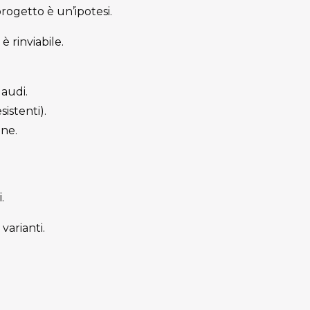
progetto è un’ipotesi.
è rinviabile.
laudi.
istenti).
one.
.
varianti.