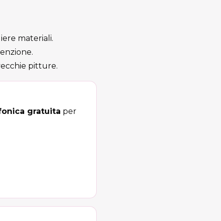
iere materiali.
tenzione.
vecchie pitture.
onica gratuita
per