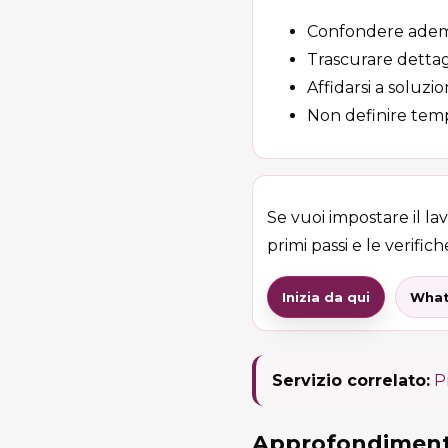
Confondere adempim
Trascurare dettag
Affidarsi a soluzi
Non definire temp
Se vuoi impostare il la
primi passi e le verifiche
Inizia da qui
What
Servizio correlato:
P
Approfondimenti