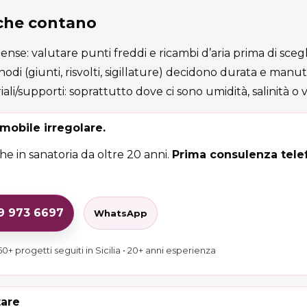
 che contano
nse: valutare punti freddi e ricambi d’aria prima di scegl
i nodi (giunti, risvolti, sigillature) decidono durata e manu
ali/supporti: soprattutto dove ci sono umidità, salinità o 
mobile irregolare.
e in sanatoria da oltre 20 anni.
Prima consulenza telef
29 973 6697
WhatsApp
0+ progetti seguiti in Sicilia • 20+ anni esperienza
tare