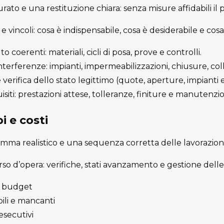
rato e una restituzione chiara: senza misure affidabili il 
à e vincoli: cosa è indispensabile, cosa è desiderabile e cosa 
 coerenti: materiali, cicli di posa, prove e controlli.
terferenze: impianti, impermeabilizzazioni, chiusure, col
 verifica dello stato legittimo (quote, aperture, impianti es
isiti: prestazioni attese, tolleranze, finiture e manutenzi
i e costi
ma realistico e una sequenza corretta delle lavorazioni
rso d’opera: verifiche, stati avanzamento e gestione delle 
 e budget
ili e mancanti
 esecutivi