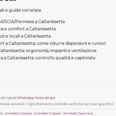
cali e guide correlate.
ILA/SCIA/Permessi a Caltanissetta
ca e comfort a Caltanissetta
i e locali a Caltanissetta
t a Caltanissetta: come ridurre dispersioni e rumori
altanissetta: ergonomia, impianti e ventilazione
la a Caltanissetta: controllo qualità e capitolato
tti rapidi:
WhatsApp
•
Inizia da qui
.
messe assolute. Ogni intervento richiede verifiche sul caso specifico.
mo
·
Architetti Catania
·
Architetti Trapani
·
Architetti Taormina