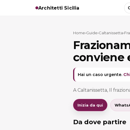
Architetti Sicilia
C
Home
›
Guide
›
Caltanissetta
›
Fr
Frazionam
conviene e
Hai un caso urgente.
Ch
A Caltanissetta, Il fraz
Inizia da qui
Whats
Da dove partire